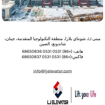
مبنى LJ، شونتاي بلازا، منطقة التكنولوجيا المتقدمة، جينان،
شاندونغ، الصين
هاتف: (+86) 0531 0531 68650836
فاكس:(+86) 0531 0531 68650837
info@ljelevator.com