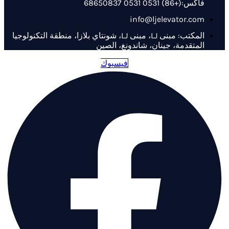
فاكس:(+86) 0531 0531 68650837
info@ljelevator.com
المكتب: مبنى LJ، مبنى LJ، شونتاي بلازا، منطقة التكنولوجيا
المتقدمة، جينان، شاندونغ، الصين
فيسبوك