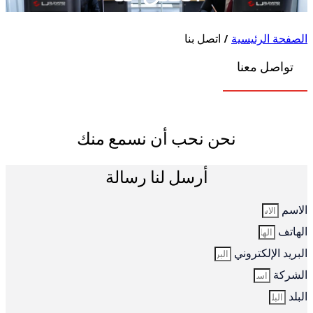
حة الرئيسية
/ اتصل بنا
اصل معنا
نحن نحب أن نسمع منك
أرسل لنا رسالة
م
تف
د الإلكتروني
كة