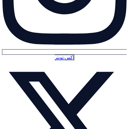
إكس-تويتر