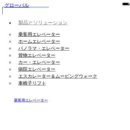
グローバル
コンテンツへスキップ
製品とソリューション
乗客用エレベーター
ホームエレベーター
パノラマ・エレベーター
貨物エレベーター
カー・エレベーター
病院エレベーター
エスカレーター＆ムービングウォーク
車椅子リフト
乗客用エレベーター