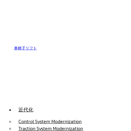
車椅子リフト
近代化
Control System Modernization
Traction System Modernization