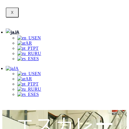
X
JA
EN
AR
PT
RU
ES
JA
EN
AR
PT
RU
ES
エスカレー