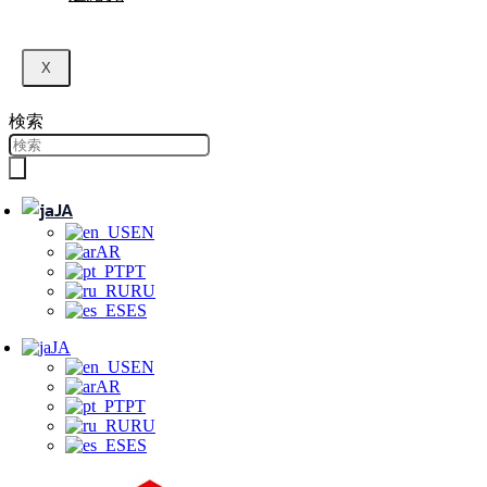
X
検索
JA
EN
AR
PT
RU
ES
JA
EN
AR
PT
RU
ES