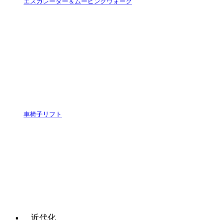
エスカレーター＆ムービングウォーク
車椅子リフト
近代化