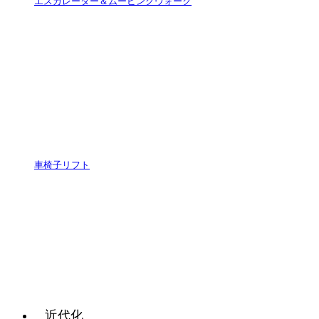
エスカレーター＆ムービングウォーク
車椅子リフト
近代化