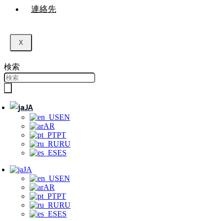
連絡先
X
検索
JA
EN
AR
PT
RU
ES
JA
EN
AR
PT
RU
ES