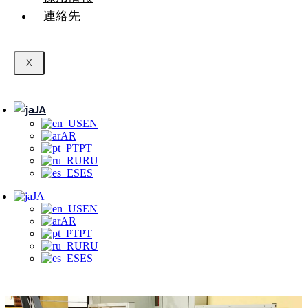
連絡先
X
JA
EN
AR
PT
RU
ES
JA
EN
AR
PT
RU
ES