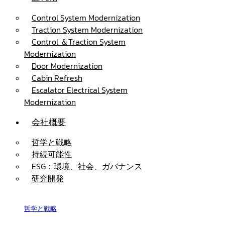
Control System Modernization
Traction System Modernization
Control ＆Traction System
Modernization
Door Modernization
Cabin Refresh
Escalator Electrical System
Modernization
会社概要
哲学と戦略
持続可能性
ESG：環境、社会、ガバナンス
研究開発
哲学と戦略