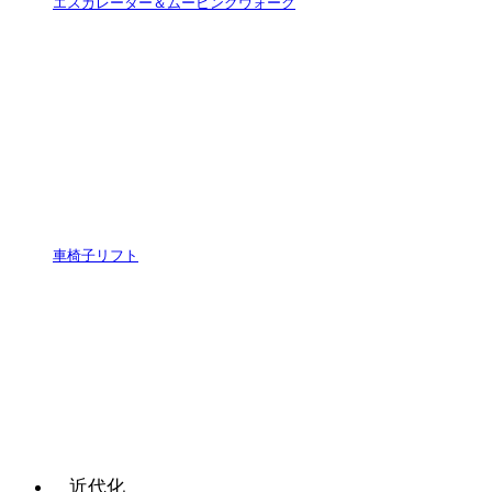
エスカレーター＆ムービングウォーク
車椅子リフト
近代化