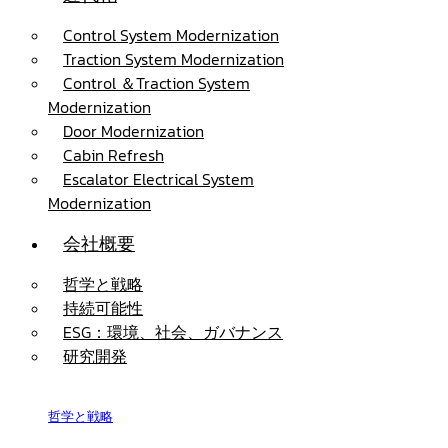
Control System Modernization
Traction System Modernization
Control ＆Traction System
Modernization
Door Modernization
Cabin Refresh
Escalator Electrical System
Modernization
会社概要
哲学と戦略
持続可能性
ESG：環境、社会、ガバナンス
研究開発
哲学と戦略