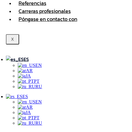
Referencias
Carreras profesionales
Póngase en contacto con
X
ES
EN
AR
JA
PT
RU
ES
EN
AR
JA
PT
RU