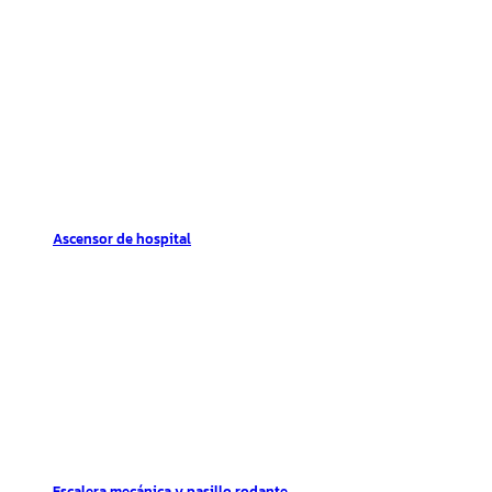
Ascensor de hospital
Escalera mecánica y pasillo rodante