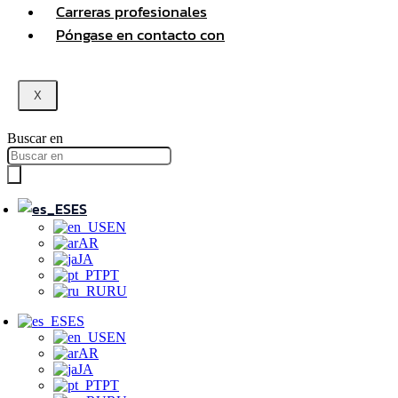
Carreras profesionales
Póngase en contacto con
X
Buscar en
ES
EN
AR
JA
PT
RU
ES
EN
AR
JA
PT