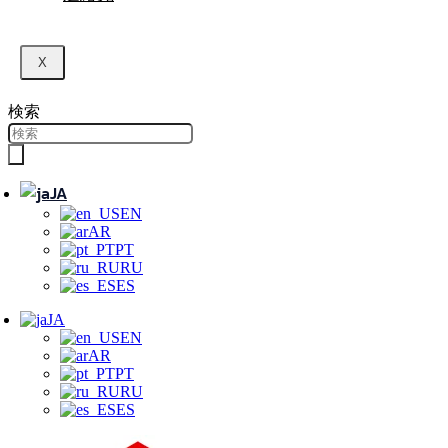
X
検索
JA
EN
AR
PT
RU
ES
JA
EN
AR
PT
RU
ES