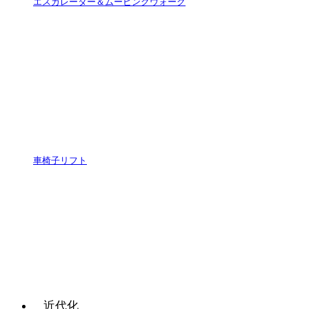
エスカレーター＆ムービングウォーク
車椅子リフト
近代化