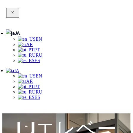
X
JA
EN
AR
PT
RU
ES
JA
EN
AR
PT
RU
ES
LJエレベー