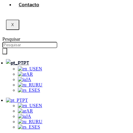
Contacto
X
Pesquisar
PT
EN
AR
JA
RU
ES
PT
EN
AR
JA
RU
ES