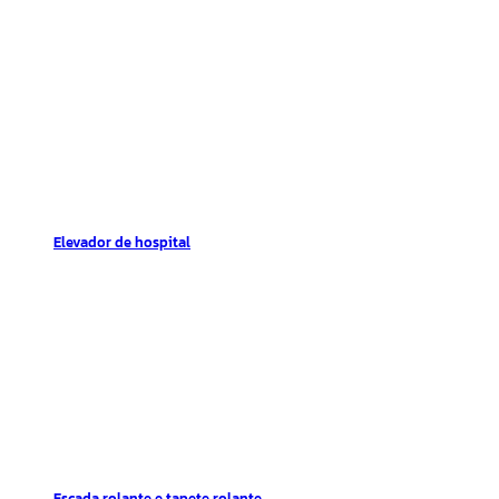
Elevador de hospital
Escada rolante e tapete rolante