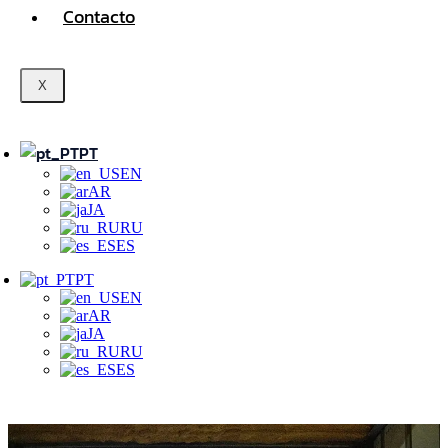
Contacto
X
PT
EN
AR
JA
RU
ES
PT
EN
AR
JA
RU
ES