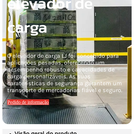
elevador de
carga
O elevador de carga LJ foi concebido para
aplicações pesadas, oferecendo um
desempenho robusto e capacidades de
carga personalizáveis. As suas
caraterísticas de segurança garantem um
transporte de mercadorias fiável e seguro.
Pedido de informação
Visão geral do produto