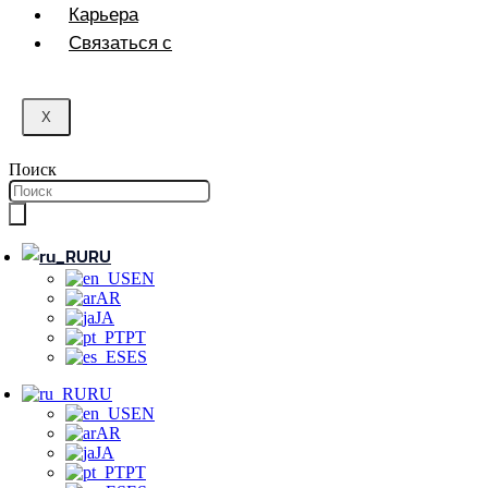
Карьера
Связаться с
X
Поиск
RU
EN
AR
JA
PT
ES
RU
EN
AR
JA
PT