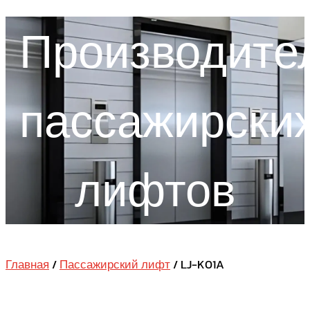
Производите
пассажирски
лифтов
Главная
/
Пассажирский лифт
/ LJ-K01A