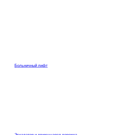
Больничный лифт
Эскалатор и движущаяся дорожка