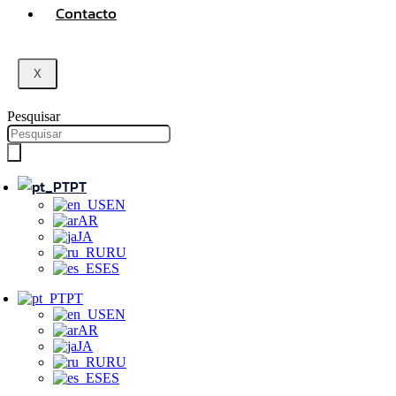
Contacto
X
Pesquisar
PT
EN
AR
JA
RU
ES
PT
EN
AR
JA
RU
ES