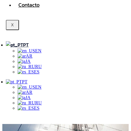
Contacto
X
PT
EN
AR
JA
RU
ES
PT
EN
AR
JA
RU
ES