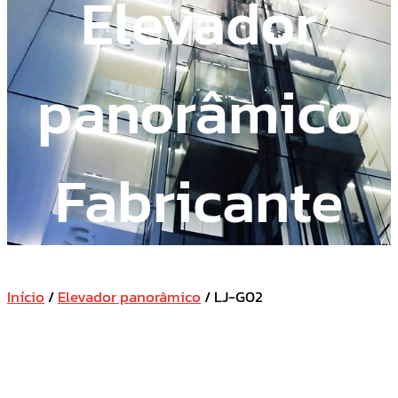
Elevador
panorâmico
Fabricante
Início
/
Elevador panorâmico
/ LJ-G02