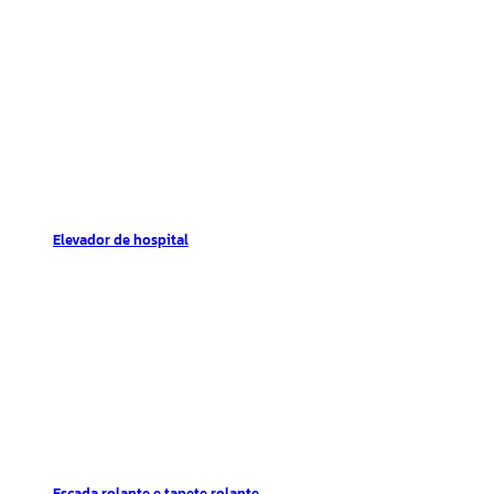
Elevador de hospital
Escada rolante e tapete rolante